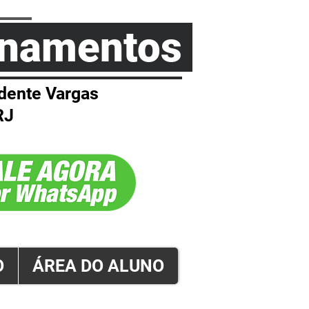
einamentos
dente Vargas
RJ
O
ÁREA DO ALUNO