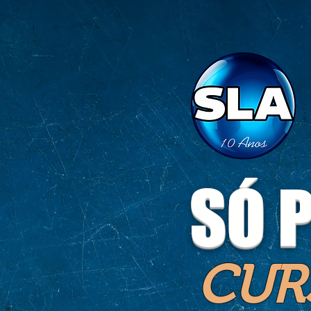
SÓ 
CUR