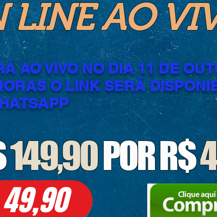
 LINE AO VI
Á AO VIVO NO DIA 11 DE OU
 HORAS O LINK SERÁ DISPONI
HATSAPP
$
149,90
POR R$
4
 49,90