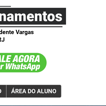
einamentos
dente Vargas
RJ
O
ÁREA DO ALUNO