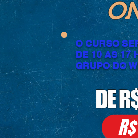
ON
O CURSO SER
DE 10 AS 17
GRUPO DO W
DE R
R$