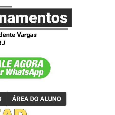
einamentos
dente Vargas
RJ
O
ÁREA DO ALUNO