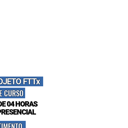
OJETO FTTx
E CURSO
DE 04 HORAS
PRESENCIAL
TIMENTO