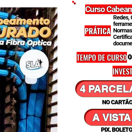
Curso Cabeam
Redes, 
ferrame
PRÁTICA
Normas 
Certific
documen
TEMPO DE CURSO
0
INVES
NO CARTÃO
A VISTA
PIX, BOLETO