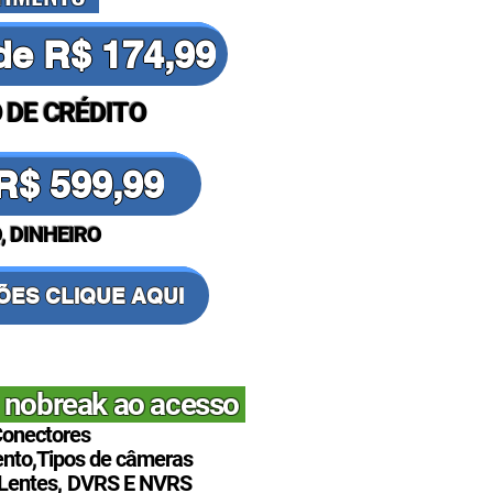
de R$ 174,99
 DE CRÉDITO
R$ 599,99
, DINHEIRO
ÕES CLIQUE AQUI
 nobreak ao acesso
onectores
to,Tipos de câmeras
Lentes,
DVRS E NVRS