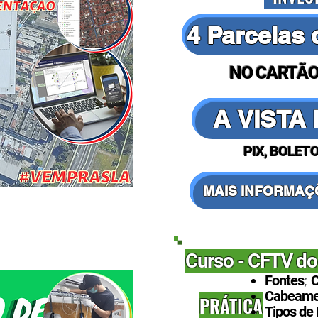
4 Parcelas 
NO CARTÃO
A VISTA 
PIX, BOLETO
MAIS INFORMAÇ
Curso - CFTV do
;
Fontes
C
Cabeamen
PRÁTICA
Tipos de 