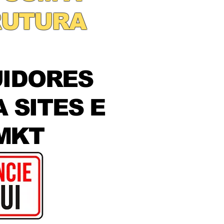
RUTURA
UIDORES
 SITES E
MKT